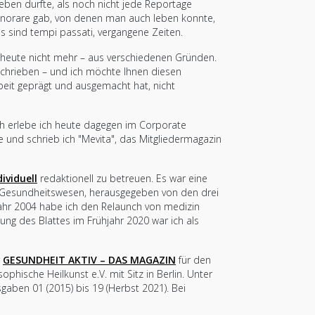
eben durfte, als noch nicht jede Reportage
Honorare gab, von denen man auch leben konnte,
les sind tempi passati, vergangene Zeiten.
ch heute nicht mehr – aus verschiedenen Gründen.
eschrieben – und ich möchte Ihnen diesen
beit geprägt und ausgemacht hat, nicht
ch erlebe ich heute dagegen im Corporate
e und schrieb ich "Mevita", das Mitgliedermagazin
ividuell
redaktionell zu betreuen. Es war eine
s Gesundheitswesen, herausgegeben von den drei
ahr 2004 habe ich den Relaunch von medizin
llung des Blattes im Frühjahr 2020 war ich als
r
GESUNDHEIT AKTIV – DAS MAGAZIN
für den
ische Heilkunst e.V. mit Sitz in Berlin. Unter
aben 01 (2015) bis 19 (Herbst 2021). Bei