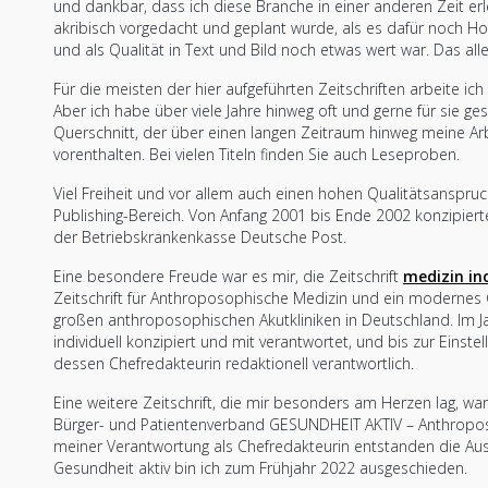
und dankbar, dass ich diese Branche in einer anderen Zeit erl
akribisch vorgedacht und geplant wurde, als es dafür noch 
und als Qualität in Text und Bild noch etwas wert war. Das al
Für die meisten der hier aufgeführten Zeitschriften arbeite i
Aber ich habe über viele Jahre hinweg oft und gerne für sie g
Querschnitt, der über einen langen Zeitraum hinweg meine Ar
vorenthalten. Bei vielen Titeln finden Sie auch Leseproben.
Viel Freiheit und vor allem auch einen hohen Qualitätsanspru
Publishing-Bereich. Von Anfang 2001 bis Ende 2002 konzipiert
der Betriebskrankenkasse Deutsche Post.
Eine besondere Freude war es mir, die Zeitschrift
medizin ind
Zeitschrift für Anthroposophische Medizin und ein moderne
großen anthroposophischen Akutkliniken in Deutschland. Im J
individuell konzipiert und mit verantwortet, und bis zur Einste
dessen Chefredakteurin redaktionell verantwortlich.
Eine weitere Zeitschrift, die mir besonders am Herzen lag, wa
Bürger- und Patientenverband GESUNDHEIT AKTIV – Anthroposoph
meiner Verantwortung als Chefredakteurin entstanden die Ausg
Gesundheit aktiv bin ich zum Frühjahr 2022 ausgeschieden.