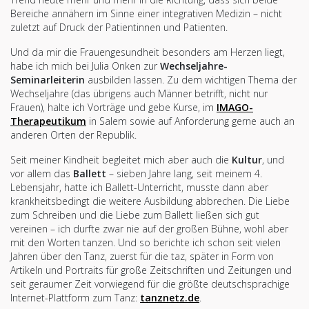
Bereiche annähern im Sinne einer integrativen Medizin – nicht
zuletzt auf Druck der Patientinnen und Patienten.
Und da mir die Frauengesundheit besonders am Herzen liegt,
habe ich mich bei Julia Onken zur
Wechseljahre-
Seminarleiterin
ausbilden lassen. Zu dem wichtigen Thema der
Wechseljahre (das übrigens auch Männer betrifft, nicht nur
Frauen), halte ich Vorträge und gebe Kurse, im
IMAGO-
Therapeutikum
in Salem sowie auf Anforderung gerne auch an
anderen Orten der Republik.
Seit meiner Kindheit begleitet mich aber auch die
Kultur
, und
vor allem das
Ballett
– sieben Jahre lang, seit meinem 4.
Lebensjahr, hatte ich Ballett-Unterricht, musste dann aber
krankheitsbedingt die weitere Ausbildung abbrechen. Die Liebe
zum Schreiben und die Liebe zum Ballett ließen sich gut
vereinen – ich durfte zwar nie auf der großen Bühne, wohl aber
mit den Worten tanzen. Und so berichte ich schon seit vielen
Jahren über den Tanz, zuerst für die taz, später in Form von
Artikeln und Portraits für große Zeitschriften und Zeitungen und
seit geraumer Zeit vorwiegend für die größte deutschsprachige
Internet-Plattform zum Tanz:
tanznetz.de
.