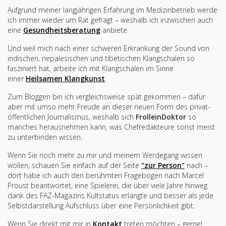
Aufgrund meiner langjährigen Erfahrung im Medizinbetrieb werde
ich immer wieder um Rat gefragt – weshalb ich inzwischen auch
eine
Gesundheitsberatung
anbiete.
Und weil mich nach einer schweren Erkrankung der Sound von
indischen, nepalesischen und tibetischen Klangschalen so
fasziniert hat, arbeite ich mit Klangschalen im Sinne
einer
Heilsamen Klangkunst
.
Zum Bloggen bin ich vergleichsweise spät gekommen – dafür
aber mit umso mehr Freude an dieser neuen Form des privat-
öffentlichen Journalismus, weshalb sich
FrolleinDoktor
so
manches herausnehmen kann, was Chefredakteure sonst meist
zu unterbinden wissen.
Wenn Sie noch mehr zu mir und meinem Werdegang wissen
wollen, schauen Sie einfach auf der Seite
"zur Person"
nach –
dort habe ich auch den berühmten Fragebogen nach Marcel
Proust beantwortet, eine Spielerei, die über viele Jahre hinweg
dank des FAZ-Magazins Kultstatus erlangte und besser als jede
Selbstdarstellung Aufschluss über eine Persönlichkeit gibt.
Wenn Sie direkt mit mir in
Kontakt
treten möchten – gerne!