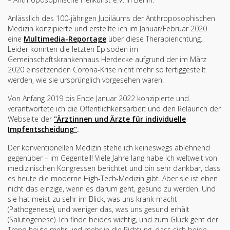
Anlässlich des 100-jährigen Jubiläums der Anthroposophischen
Medizin konzipierte und erstellte ich im Januar/Februar 2020
eine
Multimedia-Reportage
über diese Therapierichtung.
Leider konnten die letzten Episoden im
Gemeinschaftskrankenhaus Herdecke aufgrund der im März
2020 einsetzenden Corona-Krise nicht mehr so fertiggestellt
werden, wie sie ursprünglich vorgesehen waren.
Von Anfang 2019 bis Ende Januar 2022 konzipierte und
verantwortete ich die Öffentlichkeitsarbeit und den Relaunch der
Webseite der
"Ärztinnen und Ärzte für individuelle
Impfentscheidung"
.
Der konventionellen Medizin stehe ich keineswegs ablehnend
gegenüber – im Gegenteil! Viele Jahre lang habe ich weltweit von
medizinischen Kongressen berichtet und bin sehr dankbar, dass
es heute die moderne High-Tech-Medizin gibt. Aber sie ist eben
nicht das einzige, wenn es darum geht, gesund zu werden. Und
sie hat meist zu sehr im Blick, was uns krank macht
(Pathogenese), und weniger das, was uns gesund erhält
(Salutogenese). Ich finde beides wichtig, und zum Glück geht der
Trend heute mehr und mehr in die Richtung, dass sich beide