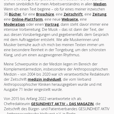
stehen sinnbildlich für mein Arbeitsverständnis in allen
Medien
.
Wenn ich einen Text beginne – ob für eines meiner inzwischen
36
Bücher
, für eine
Broschüre
, eine
Zeitschrift
, eine
Zeitung
,
eine
Online-Plattform
, eine neue
Webseite
,
eine
Moderation
oder einen
Vortrag
, dann steht davor immer eine
intensive Vorbereitung. Die Musik – das ist dann der Text, der
aus diesen Vorüberlegungen und gegebenenfalls dem Gespräch
mit dem Auftraggeber entsteht. Wie alle Musikerinnen und
Musiker bemühe auch ich mich bei meinen Texten immer um
eine besondere Reinheit in der Tongebung, um den schönsten
Klang, und um einen ausgewogenen Rhythmus.
Meine Schwerpunkte in der Medizin liegen im Bereich der
Komplementärmedizin, insbesondere der Anthroposophischen
Medizin – von 2004 bis 2020 war ich verantwortliche Redakteurin
der Zeitschrift
medizin individuell
, die vom Verband
Anthroposophischer Kliniken herausgegeben wurde und mit
Ausgabe 71 leider eingestellt wurde.
Von 2015 bis Anfang 2022 verantwortete ich als
Chefredakteurin
GESUNDHEIT AKTIV – DAS MAGAZIN
, die
Zeitschrift des Bürger- und Patientverbandes GESUNDHEIT AKTIV
– Anthroposophische Heilkunst e.V. in Berlin.